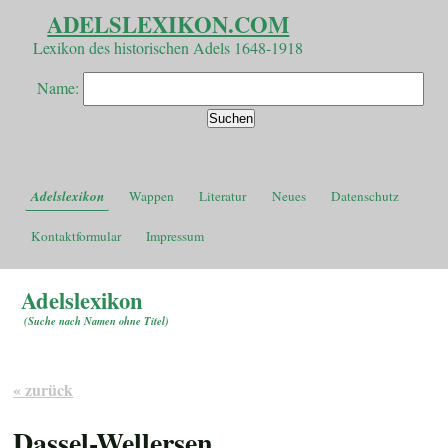
ADELSLEXIKON.COM
Lexikon des historischen Adels 1648-1918
Name:
Adelslexikon
Wappen
Literatur
Neues
Datenschutz
Kontaktformular
Impressum
Adelslexikon
(
Suche nach Namen ohne Titel
)
« zurück
Dassel-Wellersen