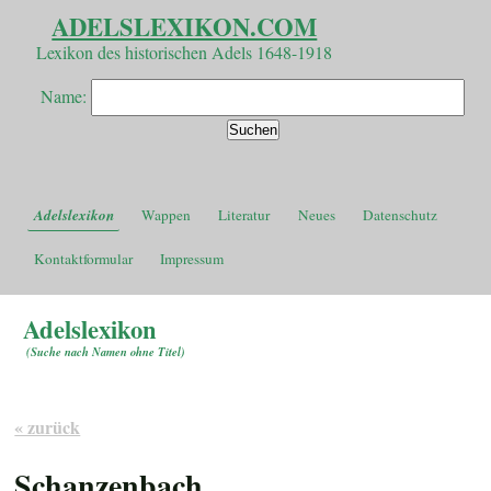
ADELSLEXIKON.COM
Lexikon des historischen Adels 1648-1918
Name:
Adelslexikon
Wappen
Literatur
Neues
Datenschutz
Kontaktformular
Impressum
Adelslexikon
(
Suche nach Namen ohne Titel
)
« zurück
Schanzenbach