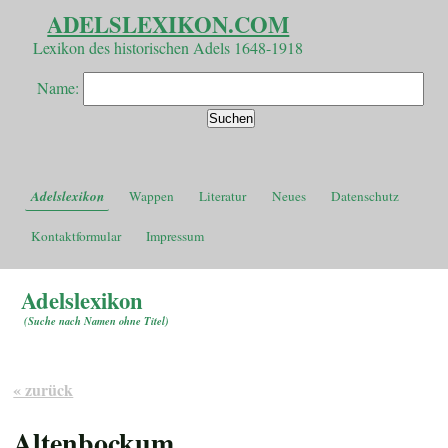
ADELSLEXIKON.COM
Lexikon des historischen Adels 1648-1918
Name:
Adelslexikon
Wappen
Literatur
Neues
Datenschutz
Kontaktformular
Impressum
Adelslexikon
(
Suche nach Namen ohne Titel
)
« zurück
Altenbockum