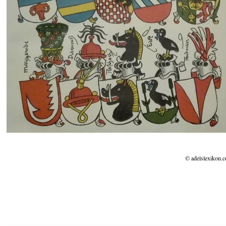
© adelslexikon.