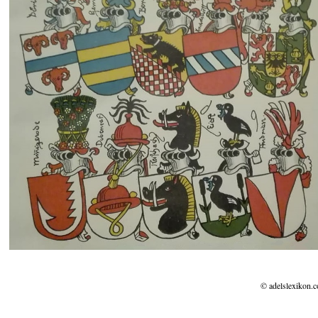
© adelslexikon.