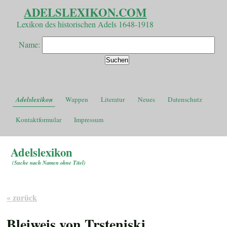
ADELSLEXIKON.COM
Lexikon des historischen Adels 1648-1918
Name:
Adelslexikon
Wappen
Literatur
Neues
Datenschutz
Kontaktformular
Impressum
Adelslexikon
(
Suche nach Namen ohne Titel
)
« zurück
Bleiweis von Trsteniski