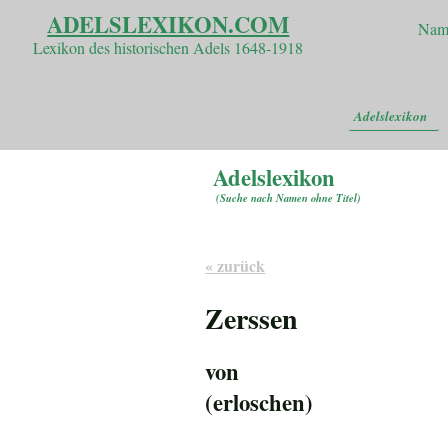
ADELSLEXIKON.COM
Nam
Lexikon des historischen Adels 1648-1918
Adelslexikon
Adelslexikon
(
Suche nach Namen ohne Titel
)
« zurück
Zerssen
von
(erloschen)