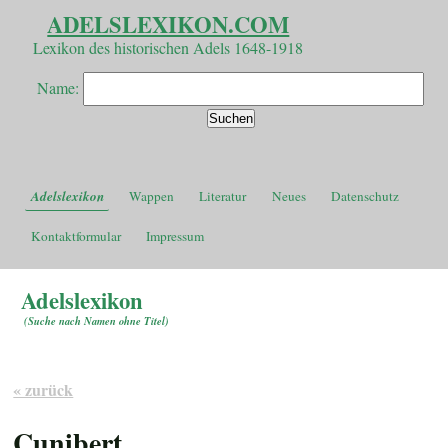
ADELSLEXIKON.COM
Lexikon des historischen Adels 1648-1918
Name:
Adelslexikon
Wappen
Literatur
Neues
Datenschutz
Kontaktformular
Impressum
Adelslexikon
(
Suche nach Namen ohne Titel
)
« zurück
Cunibert