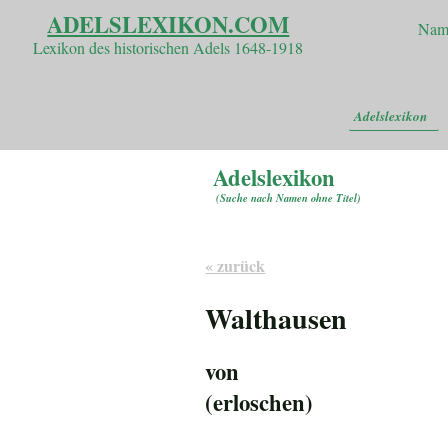
ADELSLEXIKON.COM
Nam
Lexikon des historischen Adels 1648-1918
Adelslexikon
Adelslexikon
(
Suche nach Namen ohne Titel
)
« zurück
Walthausen
von
(erloschen)