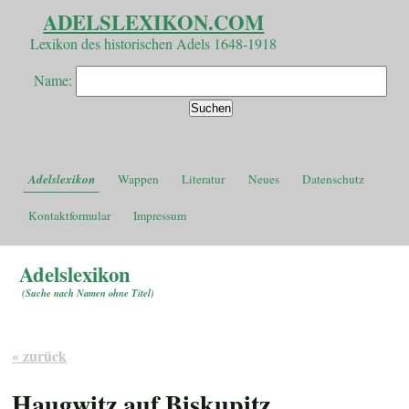
ADELSLEXIKON.COM
Lexikon des historischen Adels 1648-1918
Name:
Adelslexikon
Wappen
Literatur
Neues
Datenschutz
Kontaktformular
Impressum
Adelslexikon
(
Suche nach Namen ohne Titel
)
« zurück
Haugwitz auf Biskupitz