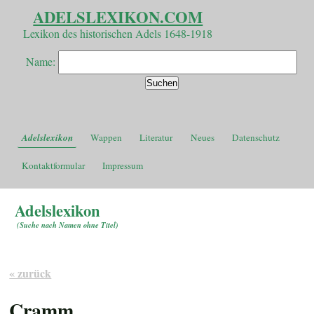
ADELSLEXIKON.COM
Lexikon des historischen Adels 1648-1918
Name:
Adelslexikon
Wappen
Literatur
Neues
Datenschutz
Kontaktformular
Impressum
Adelslexikon
(
Suche nach Namen ohne Titel
)
« zurück
Cramm