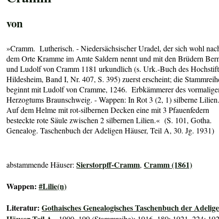
von
»Cramm. Lutherisch. - Niedersächsischer Uradel, der sich wohl nac
dem Orte Kramme im Amte Saldern nennt und mit den Brüdern Ber
und Ludolf von Cramm 1181 urkundlich (s. Urk.-Buch des Hochstift
Hildesheim, Band I, Nr. 407, S. 395) zuerst erscheint; die Stammreih
beginnt mit Ludolf von Cramme, 1246. Erbkämmerer des vormalige
Herzogtums Braunschweig. - Wappen: In Rot 3 (2, 1) silberne Lilien
Auf dem Helme mit rot-silbernen Decken eine mit 3 Pfauenfedern
besteckte rote Säule zwischen 2 silbernen Lilien.« (S. 101, Gotha.
Genealog. Taschenbuch der Adeligen Häuser, Teil A, 30. Jg. 1931)
Sierstorpff-Cramm
Cramm (1861)
abstammende Häuser:
,
Wappen:
#Lilie(n)
Literatur:
Gothaisches Genealogisches Taschenbuch der Adelig
Häuser Teil A
- 1900, 199 (Stammreihe); 1916, 180; 1921, 224; 192