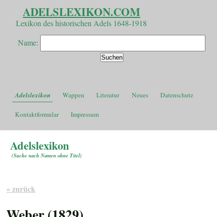
ADELSLEXIKON.COM
Lexikon des historischen Adels 1648-1918
Name:
Adelslexikon
Wappen
Literatur
Neues
Datenschutz
Kontaktformular
Impressum
Adelslexikon
(
Suche nach Namen ohne Titel
)
« zurück
Weber (1829)