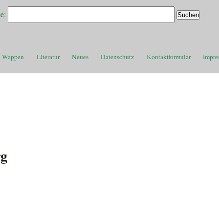
e:
Wappen
Literatur
Neues
Datenschutz
Kontaktformular
Impre
rg