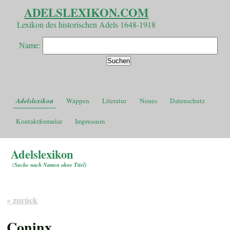
ADELSLEXIKON.COM
Lexikon des historischen Adels 1648-1918
Name:
Adelslexikon
Wappen
Literatur
Neues
Datenschutz
Kontaktformular
Impressum
Adelslexikon
(
Suche nach Namen ohne Titel
)
« zurück
Coninx