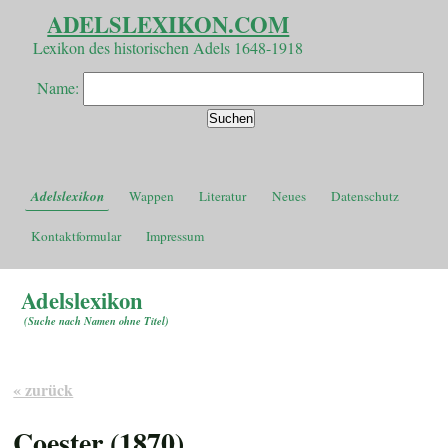
ADELSLEXIKON.COM
Lexikon des historischen Adels 1648-1918
Name:
Adelslexikon
Wappen
Literatur
Neues
Datenschutz
Kontaktformular
Impressum
Adelslexikon
(
Suche nach Namen ohne Titel
)
« zurück
Coester (1870)