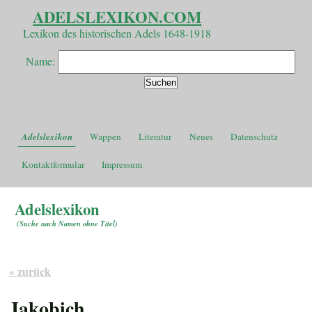
ADELSLEXIKON.COM
Lexikon des historischen Adels 1648-1918
Name:
Adelslexikon
Wappen
Literatur
Neues
Datenschutz
Kontaktformular
Impressum
Adelslexikon
(
Suche nach Namen ohne Titel
)
« zurück
Jakobich