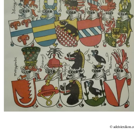
© adelslexikon.