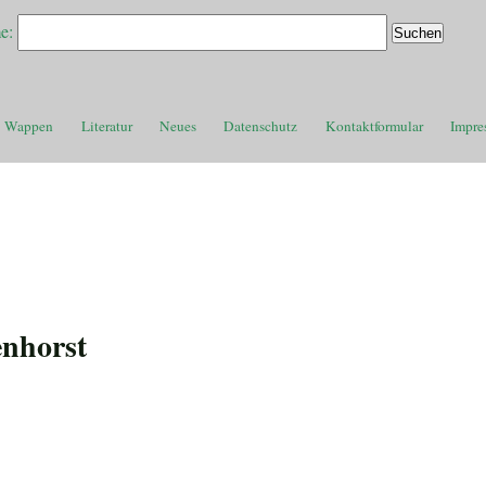
e:
Wappen
Literatur
Neues
Datenschutz
Kontaktformular
Impre
enhorst