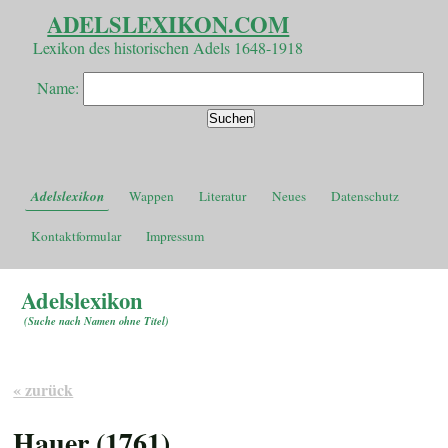
ADELSLEXIKON.COM
Lexikon des historischen Adels 1648-1918
Name:
Adelslexikon
Wappen
Literatur
Neues
Datenschutz
Kontaktformular
Impressum
Adelslexikon
(
Suche nach Namen ohne Titel
)
« zurück
Hauer (1761)