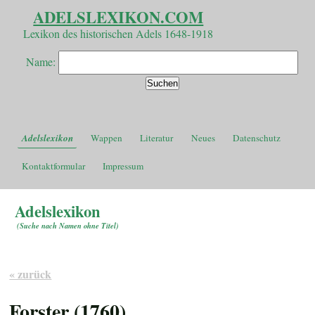
ADELSLEXIKON.COM
Lexikon des historischen Adels 1648-1918
Name:
Adelslexikon
Wappen
Literatur
Neues
Datenschutz
Kontaktformular
Impressum
Adelslexikon
(
Suche nach Namen ohne Titel
)
« zurück
Forster (1760)