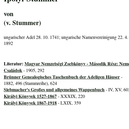
von
(v. Stummer)
ungarischer Adel 28. 10. 1741; ungarische Namenvereinigung 22. 4.
1892
Literatur:
Magyar Nemzetségi Zsebkönyv - Második Rész: Nem
Családok
- 1905, 292
Brünner Genealogisches Taschenbuch der Adeligen Häuser
-
1882, 496 (Stammreihe), 624
Siebmacher's Großes und allgemeines Wappenbuch
- IV, XV, 60
Királyi Könyvek 1527-1867
- XXXIX, 220
Királyi Könyvek 1867-1918
- LXIX, 359