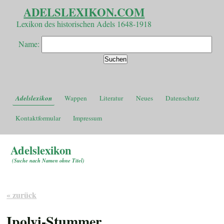
ADELSLEXIKON.COM
Lexikon des historischen Adels 1648-1918
Name:
Adelslexikon
Wappen
Literatur
Neues
Datenschutz
Kontaktformular
Impressum
Adelslexikon
(
Suche nach Namen ohne Titel
)
« zurück
Ipolyi-Stummer