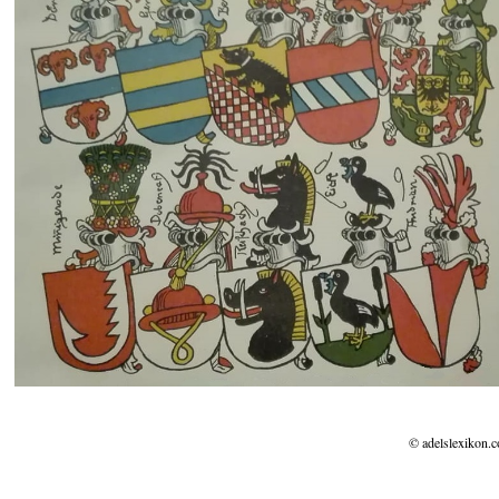
© adelslexikon.