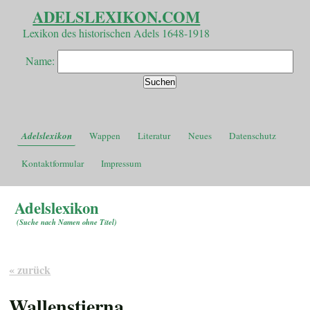
ADELSLEXIKON.COM
Lexikon des historischen Adels 1648-1918
Name:
Adelslexikon
Wappen
Literatur
Neues
Datenschutz
Kontaktformular
Impressum
Adelslexikon
(
Suche nach Namen ohne Titel
)
« zurück
Wallenstierna