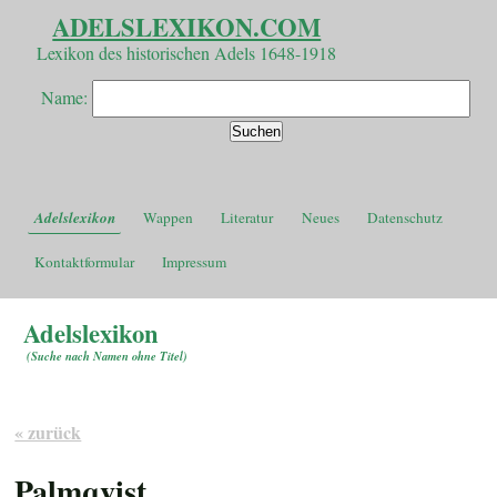
ADELSLEXIKON.COM
Lexikon des historischen Adels 1648-1918
Name:
Adelslexikon
Wappen
Literatur
Neues
Datenschutz
Kontaktformular
Impressum
Adelslexikon
(
Suche nach Namen ohne Titel
)
« zurück
Palmqvist