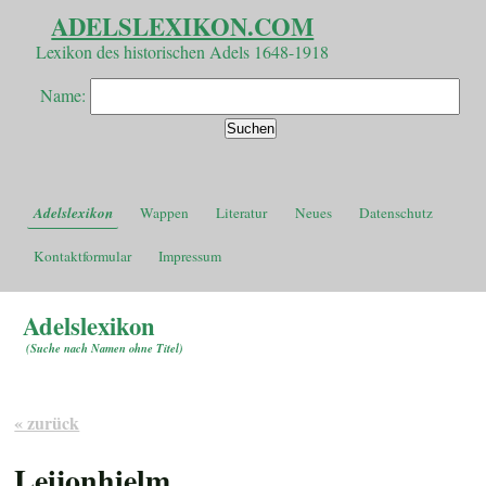
ADELSLEXIKON.COM
Lexikon des historischen Adels 1648-1918
Name:
Adelslexikon
Wappen
Literatur
Neues
Datenschutz
Kontaktformular
Impressum
Adelslexikon
(
Suche nach Namen ohne Titel
)
« zurück
Leijonhielm