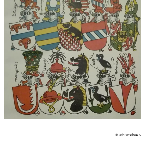
© adelslexikon.