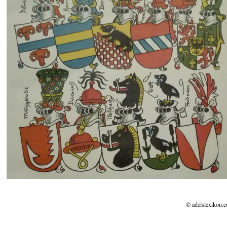
© adelslexikon.