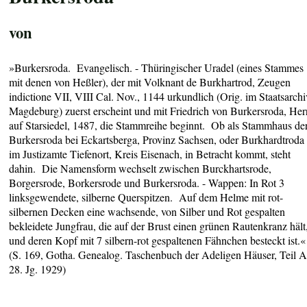
von
»Burkersroda. Evangelisch. - Thüringischer Uradel (eines Stammes
mit denen von Heßler), der mit Volknant de Burkhartrod, Zeugen
indictione VII, VIII Cal. Nov., 1144 urkundlich (Orig. im Staatsarch
Magdeburg) zuerst erscheint und mit Friedrich von Burkersroda, Her
auf Starsiedel, 1487, die Stammreihe beginnt. Ob als Stammhaus de
Burkersroda bei Eckartsberga, Provinz Sachsen, oder Burkhardtroda
im Justizamte Tiefenort, Kreis Eisenach, in Betracht kommt, steht
dahin. Die Namensform wechselt zwischen Burckhartsrode,
Borgersrode, Borkersrode und Burkersroda. - Wappen: In Rot 3
linksgewendete, silberne Querspitzen. Auf dem Helme mit rot-
silbernen Decken eine wachsende, von Silber und Rot gespalten
bekleidete Jungfrau, die auf der Brust einen grünen Rautenkranz hält
und deren Kopf mit 7 silbern-rot gespaltenen Fähnchen besteckt ist.
(S. 169, Gotha. Genealog. Taschenbuch der Adeligen Häuser, Teil A
28. Jg. 1929)