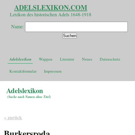
ADELSLEXIKON.COM
Lexikon des historischen Adels 1648-1918
Name:
Adelslexikon
Wappen
Literatur
Neues
Datenschutz
Kontaktformular
Impressum
Adelslexikon
(
Suche nach Namen ohne Titel
)
« zurück
Burkersroda