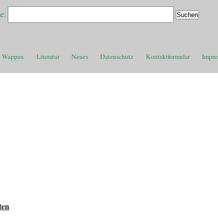
e:
Wappen
Literatur
Neues
Datenschutz
Kontaktformular
Impre
ten