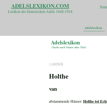
ADELSLEXIKON.COM
Nam
Lexikon des historischen Adels 1648-1918
Adelslexikon
Adelslexikon
(
Suche nach Namen ohne Titel
)
« zurück
Holthe
van
Holthe tot Ech
abstammende Häuser: