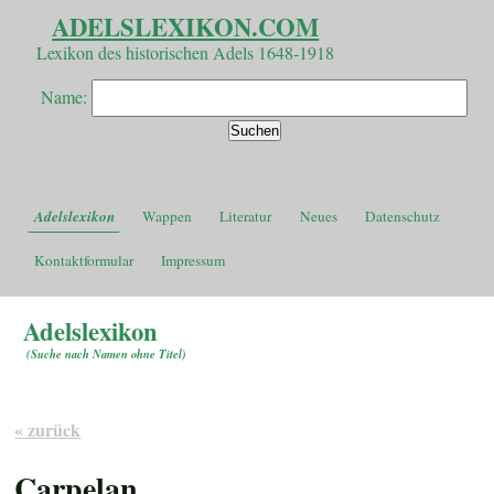
ADELSLEXIKON.COM
Lexikon des historischen Adels 1648-1918
Name:
Adelslexikon
Wappen
Literatur
Neues
Datenschutz
Kontaktformular
Impressum
Adelslexikon
(
Suche nach Namen ohne Titel
)
« zurück
Carpelan