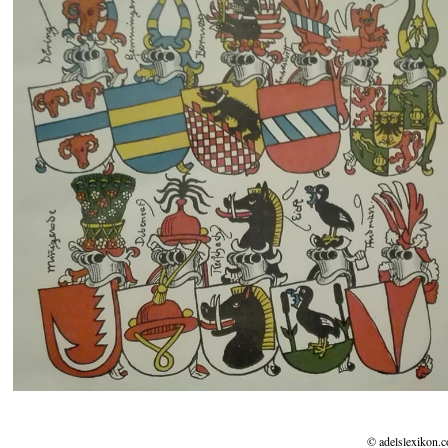
© adelslexikon.