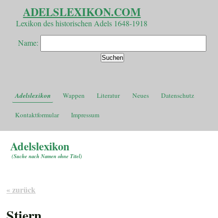
ADELSLEXIKON.COM
Lexikon des historischen Adels 1648-1918
Name:
Adelslexikon
Wappen
Literatur
Neues
Datenschutz
Kontaktformular
Impressum
Adelslexikon
(
Suche nach Namen ohne Titel
)
« zurück
Stiern