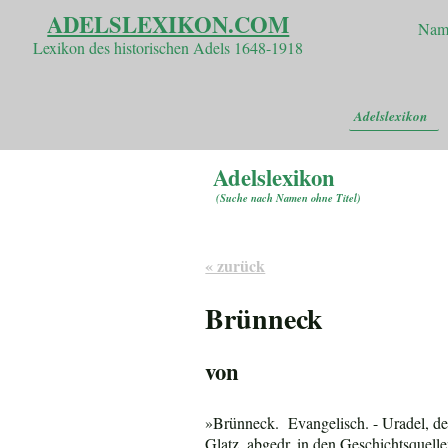
ADELSLEXIKON.COM
Nam
Lexikon des historischen Adels 1648-1918
Adelslexikon
Adelslexikon
(
Suche nach Namen ohne Titel
)
« zurück
Brünneck
von
»Brünneck. Evangelisch. - Uradel, de
Glatz, abgedr. in den Geschichtsquelle