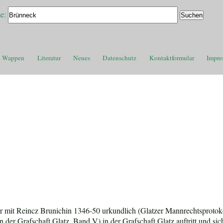
e:
Wappen
Literatur
Neues
Datenschutz
Kontaktformular
Impre
r mit Reincz Brunichin 1346-50 urkundlich (Glatzer Mannrechtsprotokol
n der Grafschaft Glatz, Band V) in der Grafschaft Glatz auftritt und sic