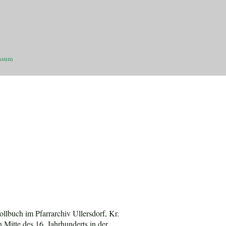
ssum
lbuch im Pfarrarchiv Ullersdorf, Kr.
h Mitte des 16. Jahrhunderts in der