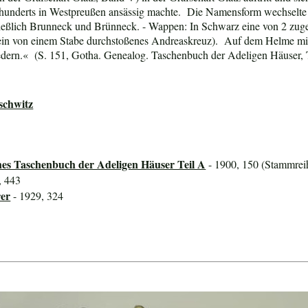
hunderts in Westpreußen ansässig machte. Die Namensform wechselte
ießlich Brunneck und Brünneck. - Wappen: In Schwarz eine von 2 zuge
ich ein von einem Stabe durchstoßenes Andreaskreuz). Auf dem Helme m
edern.« (S. 151, Gotha. Genealog. Taschenbuch der Adeligen Häuser, T
schwitz
hes Taschenbuch der Adeligen Häuser Teil A
- 1900, 150 (Stammreih
, 443
rer
- 1929, 324