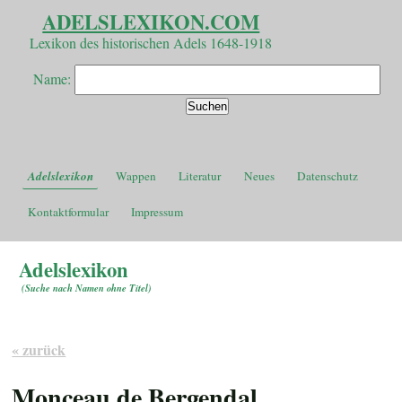
ADELSLEXIKON.COM
Lexikon des historischen Adels 1648-1918
Name:
Adelslexikon
Wappen
Literatur
Neues
Datenschutz
Kontaktformular
Impressum
Adelslexikon
(
Suche nach Namen ohne Titel
)
« zurück
Monceau de Bergendal