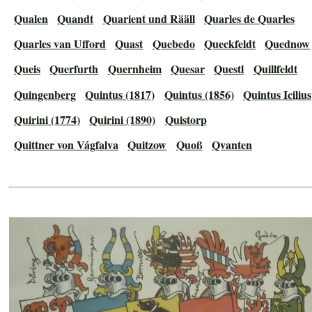
Qualen
Quandt
Quarient und Rääll
Quarles de Quarles
Quarles van Ufford
Quast
Quebedo
Queckfeldt
Quednow
Queis
Querfurth
Quernheim
Quesar
Questl
Quillfeldt
Quingenberg
Quintus (1817)
Quintus (1856)
Quintus Icilius
Quirini (1774)
Quirini (1890)
Quistorp
Quittner von Vágfalva
Quitzow
Quoß
Qvanten