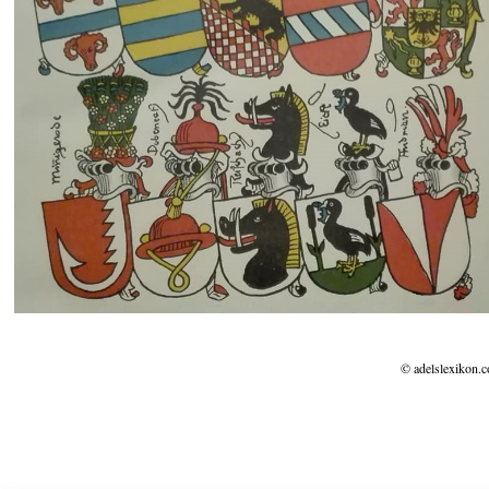
© adelslexikon.