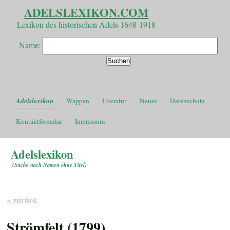
ADELSLEXIKON.COM
Lexikon des historischen Adels 1648-1918
Name:
Adelslexikon
Wappen
Literatur
Neues
Datenschutz
Kontaktformular
Impressum
Adelslexikon
(
Suche nach Namen ohne Titel
)
« zurück
Strömfelt (1799)