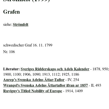
Grafen
Strömfelt
siehe:
schwedischer Graf 16. 11. 1799
Nr. 106
Literatur:
Sveriges Ridderskaps och Adels Kalender
- 1878, 950
1900, 1100; 1906, 1090; 1913, 1112; 1925, 1186
Anrep’s Svenska Adelns Ättar-Taflor
- IV, 254
Wrangel's Svenska Adelns Ättartaflor ifran ar 1857
- II, 493
Ruvigny's Titled Nobility of Europe
- 1914, 1409