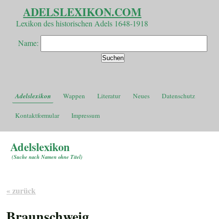
ADELSLEXIKON.COM
Lexikon des historischen Adels 1648-1918
Name:
Adelslexikon
Wappen
Literatur
Neues
Datenschutz
Kontaktformular
Impressum
Adelslexikon
(
Suche nach Namen ohne Titel
)
« zurück
Braunschweig