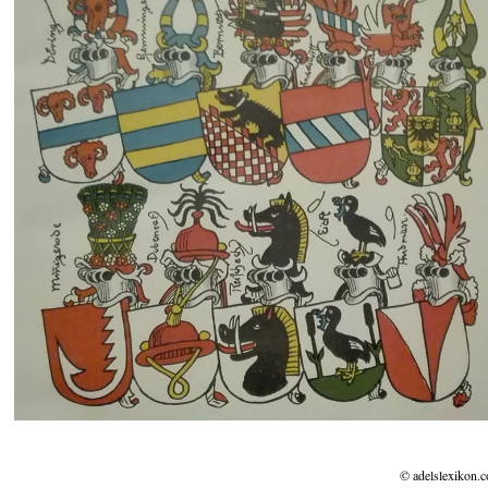
© adelslexikon.