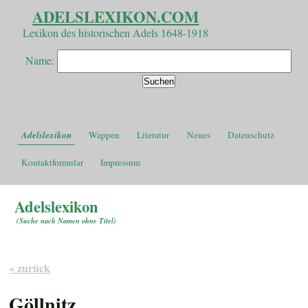
ADELSLEXIKON.COM
Lexikon des historischen Adels 1648-1918
Name:
Adelslexikon
Wappen
Literatur
Neues
Datenschutz
Kontaktformular
Impressum
Adelslexikon
(
Suche nach Namen ohne Titel
)
« zurück
Göllnitz