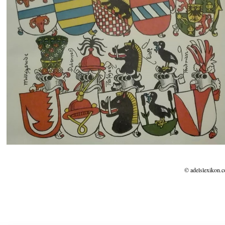
© adelslexikon.