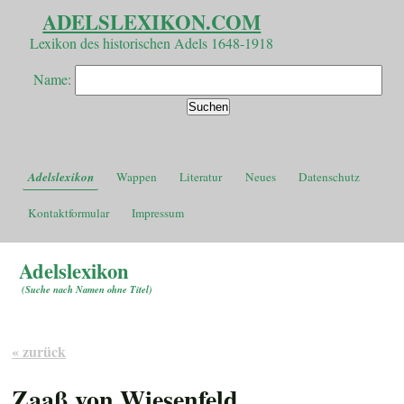
ADELSLEXIKON.COM
Lexikon des historischen Adels 1648-1918
Name:
Adelslexikon
Wappen
Literatur
Neues
Datenschutz
Kontaktformular
Impressum
Adelslexikon
(
Suche nach Namen ohne Titel
)
« zurück
Zaaß von Wiesenfeld