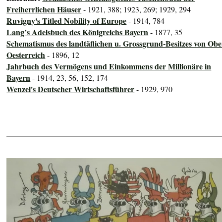
Freiherrlichen Häuser
- 1921, 388; 1923, 269; 1929, 294
Ruvigny's Titled Nobility of Europe
- 1914, 784
Lang’s Adelsbuch des Königreichs Bayern
- 1877, 35
Schematismus des landtäflichen u. Grossgrund-Besitzes von Obe
Oesterreich
- 1896, 12
Jahrbuch des Vermögens und Einkommens der Millionäre in
Bayern
- 1914, 23, 56, 152, 174
Wenzel's Deutscher Wirtschaftsführer
- 1929, 970