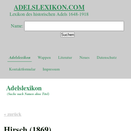
ADELSLEXIKON.COM
Lexikon des historischen Adels 1648-1918
Name:
Adelslexikon
Wappen
Literatur
Neues
Datenschutz
Kontaktformular
Impressum
Adelslexikon
(
Suche nach Namen ohne Titel
)
« zurück
Hirsch (1869)