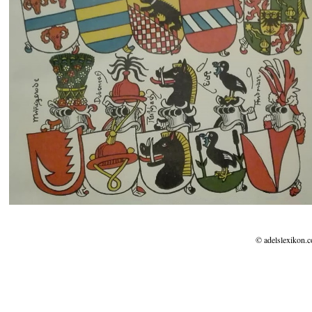
© adelslexikon.