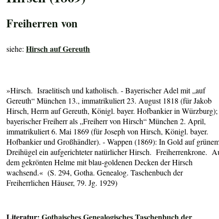
Freiherren von
Hirsch auf Gereuth
siehe:
»Hirsch. Israelitisch und katholisch. - Bayer
ischer Adel mit
„auf
Gereuth“ München 13., immatrikuliert 23. August 1818
(für Jakob
Hirsch, Herrn auf Gereuth, Königl. bayer. Hofbankier in Würzburg);
bayerischer Freiherr als
„Freiherr von Hirsch“ München 2. April,
immatrikuliert 6. Mai
1869 (für Joseph von Hirsch, Königl. bayer.
Hofbankier und Großhändler)
. - Wappen (1869): In Gold auf grüne
Dreihügel ein aufgerichteter natürlicher Hirsch. Freiherrenkrone. A
dem gekrönten Helme mit blau-goldenen Decken der Hirsch
wachsend.« (S. 294, Gotha. Genealog. Taschenbuch der
Freiherrlichen Häuser, 79. Jg. 1929)
Literatur:
Gothaisches Genealogisches Taschenbuch der