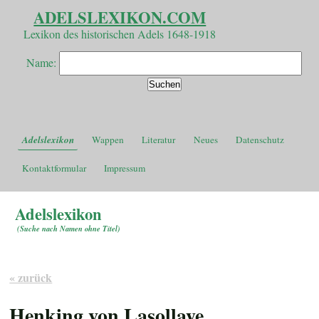
ADELSLEXIKON.COM
Lexikon des historischen Adels 1648-1918
Name:
Adelslexikon
Wappen
Literatur
Neues
Datenschutz
Kontaktformular
Impressum
Adelslexikon
(
Suche nach Namen ohne Titel
)
« zurück
Henking von Lasollaye