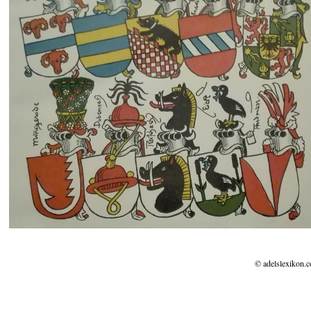
© adelslexikon.