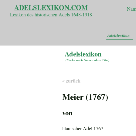
ADELSLEXIKON.COM
Nam
Lexikon des historischen Adels 1648-1918
Adelslexikon
Adelslexikon
(
Suche nach Namen ohne Titel
)
« zurück
Meier (1767)
von
litauischer Adel 1767