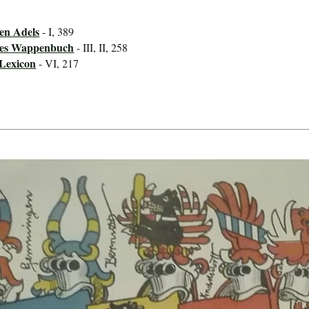
en Adels
- I, 389
ines Wappenbuch
- III, II, 258
-Lexicon
- VI, 217