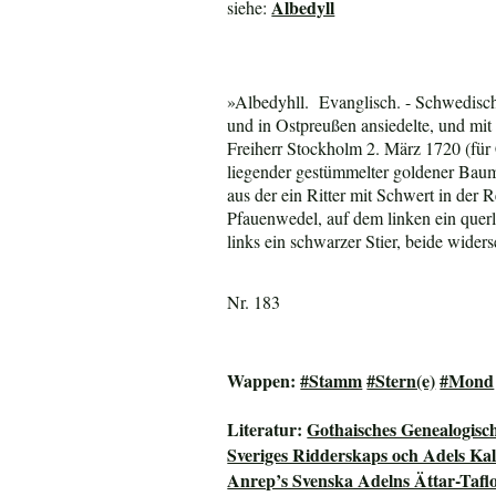
Albedyll
siehe:
»Albedyhll. Evanglisch. -
Schwedische
und in Ostpreußen ansiedelte, und mi
Freiherr Stockholm 2. März 1720 (für
liegender gestümmelter goldener Baum
aus der ein Ritter mit Schwert in der
Pfauenwedel, auf dem linken ein querl
links ein schwarzer Stier, beide wider
Nr. 183
Wappen:
#Stamm
#Stern(e)
#Mond
Literatur:
Gothaisches Genealogisc
Sveriges Ridderskaps och Adels Ka
Anrep’s Svenska Adelns Ättar-Tafl