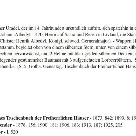
r Uradel, der im 14. Jahrhundert urkundlich auftritt, sich späterhin
t Johann Albedyl, 1470, Herrn auf Saara und Resen in Livland, die Sta
 Christer Henrik Albedyl, Königl. schwed. Gerneralmajor).
- Wappen (
stamm, begleitet oben von einem silbernen Stern, unten von einem si
 Rechten hervorwächst, und 2 Helme mit blau-golden-silbernen Decken; a
iegender gestümmelter Baumast mit 3 aufgerichteten Lorbeerblättern. Sc
sehend
.« (S. 5, Gotha. Genealog. Taschenbuch der Freiherrlichen Häuse
hes Taschenbuch der Freiherrlichen Häuser
- 1873, 842; 1899, 8; 19
lender
- 1878, 156; 1900, 181; 1906, 183; 1913, 187; 1925, 205
or
- I, 520