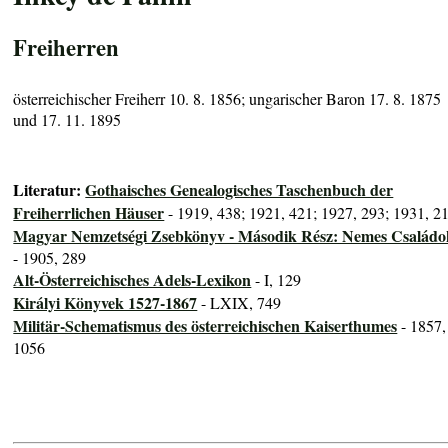
Freiherren
österreichischer Freiherr 10. 8. 1856; ungarischer Baron 17. 8. 1875
und 17. 11. 1895
Literatur:
Gothaisches Genealogisches Taschenbuch der
Freiherrlichen Häuser
- 1919, 438; 1921, 421; 1927, 293; 1931, 2
Magyar Nemzetségi Zsebkönyv - Második Rész: Nemes Családo
- 1905, 289
Alt-Österreichisches Adels-Lexikon
- I, 129
Királyi Könyvek 1527-1867
- LXIX, 749
Militär-Schematismus des österreichischen Kaiserthumes
- 1857,
1056