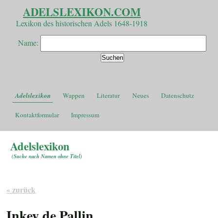
ADELSLEXIKON.COM
Lexikon des historischen Adels 1648-1918
Name:
Adelslexikon
Wappen
Literatur
Neues
Datenschutz
Kontaktformular
Impressum
Adelslexikon
(
Suche nach Namen ohne Titel
)
« zurück
Inkey de Pallin