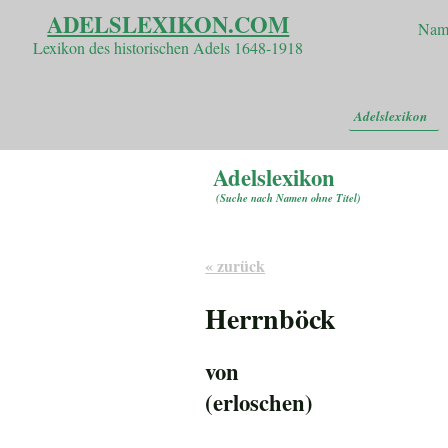
ADELSLEXIKON.COM
Nam
Lexikon des historischen Adels 1648-1918
Adelslexikon
Adelslexikon
(
Suche nach Namen ohne Titel
)
« zurück
Herrnböck
von
(erloschen)