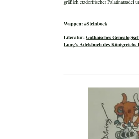
gräflich etzdorffischer Palatinatsadel 
Wappen:
#Steinbock
Literatur:
Gothaisches Genealogisc
Lang’s Adelsbuch des Königreichs 