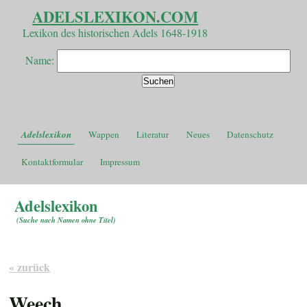
ADELSLEXIKON.COM
Lexikon des historischen Adels 1648-1918
Name:
Adelslexikon
Wappen
Literatur
Neues
Datenschutz
Kontaktformular
Impressum
Adelslexikon
(
Suche nach Namen ohne Titel
)
« zurück
Weech