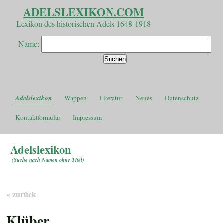
ADELSLEXIKON.COM
Lexikon des historischen Adels 1648-1918
Name:
Adelslexikon
Wappen
Literatur
Neues
Datenschutz
Kontaktformular
Impressum
Adelslexikon
(
Suche nach Namen ohne Titel
)
« zurück
Klüber