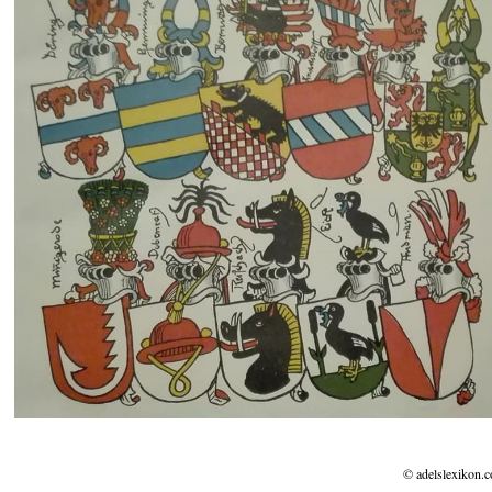
© adelslexikon.