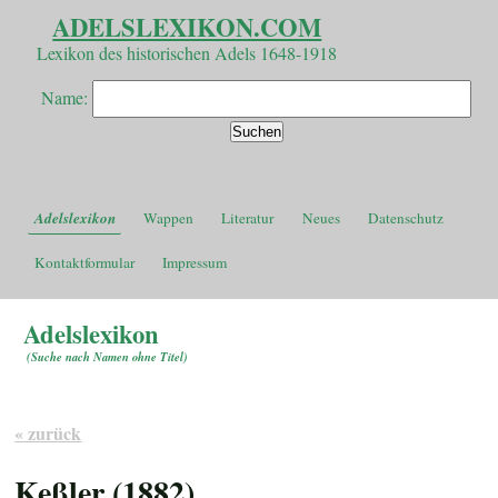
ADELSLEXIKON.COM
Lexikon des historischen Adels 1648-1918
Name:
Adelslexikon
Wappen
Literatur
Neues
Datenschutz
Kontaktformular
Impressum
Adelslexikon
(
Suche nach Namen ohne Titel
)
« zurück
Keßler (1882)