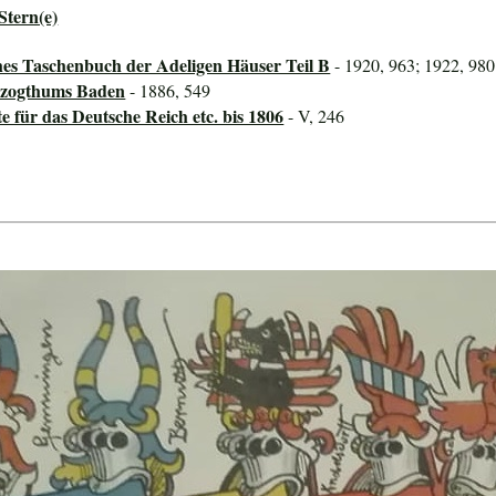
Stern(e)
hes Taschenbuch der Adeligen Häuser Teil B
- 1920, 963; 1922, 980
rzogthums Baden
- 1886, 549
für das Deutsche Reich etc. bis 1806
- V, 246