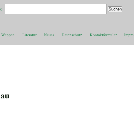
e:
Wappen
Literatur
Neues
Datenschutz
Kontaktformular
Impre
nau