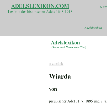
ADELSLEXIKON.COM
Nam
Lexikon des historischen Adels 1648-1918
Adelslexikon
Adelslexikon
(
Suche nach Namen ohne Titel
)
« zurück
Wiarda
von
preußischer Adel 31. 7. 1895 und 8. 8