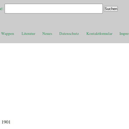
e:
Wappen
Literatur
Neues
Datenschutz
Kontaktformular
Impre
. 1901