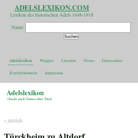
ADELSLEXIKON.COM
Lexikon des historischen Adels 1648-1918
Name:
Adelslexikon
Wappen
Literatur
Neues
Datenschutz
Kontaktformular
Impressum
Adelslexikon
(
Suche nach Namen ohne Titel
)
« zurück
Türckheim zu Altdorf