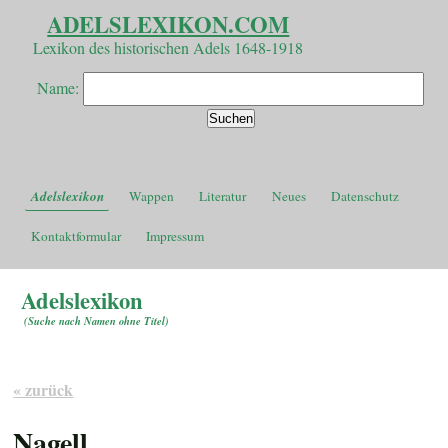
ADELSLEXIKON.COM
Lexikon des historischen Adels 1648-1918
Name:
Adelslexikon
Wappen
Literatur
Neues
Datenschutz
Kontaktformular
Impressum
Adelslexikon
(
Suche nach Namen ohne Titel
)
« zurück
Nagell