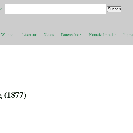
e:
Wappen
Literatur
Neues
Datenschutz
Kontaktformular
Impre
 (1877)