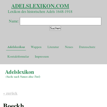
ADELSLEXIKON.COM
Lexikon des historischen Adels 1648-1918
Name:
Adelslexikon
Wappen
Literatur
Neues
Datenschutz
Kontaktformular
Impressum
Adelslexikon
(
Suche nach Namen ohne Titel
)
« zurück
Boeckh