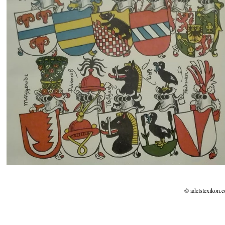
© adelslexikon.