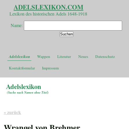
ADELSLEXIKON.COM
Lexikon des historischen Adels 1648-1918
Name:
Adelslexikon
Wappen
Literatur
Neues
Datenschutz
Kontaktformular
Impressum
Adelslexikon
(
Suche nach Namen ohne Titel
)
« zurück
Wrangel von Brehmer