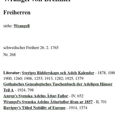
Freiherren
Wrangell
siehe:
schwedischer Freiherr 26. 2. 1765
Nr. 268
Literatur:
Sveriges Ridderskaps och Adels Kalender
- 1878, 108
1900, 1260; 1906, 1253; 1913, 1282; 1925, 1379
Gothaisches Genealogisches Taschenbuch der Adeligen Häuser
Teil A
- 1924, 798
Anrep’s Svenska Adelns Ättar-Taflor
- IV, 652
Wrangel's Svenska Adelns Ättartaflor ifran ar 1857
- II, 701
Ruvigny's Titled Nobility of Europe
- 1914, 1574