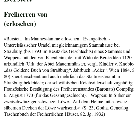
Freiherren von
(erloschen)
»Berstett. Im Mannesstamme erloschen. Evangelisch. -
Unterelsässischer Uradel mit gleichnamigem Stammhause bei
Straßburg (bis 1793 im Besitz des Geschlechts) eines Stammes und
Wappens mit den von Kuenheim, der mit Wido de Berstedden 1120
urkundlich (Urk. der Abtei Mauernmünster, vergl. Kindler v. Knobl
„das Goldene Buch von Straßburg“, Jahrbuch „Adler“, Wien 1884, 
80) zuerst erscheint und auch mehrfach das Stättmeisteramt in
Straßburg bekleidete; der schwäbischen Reichsritterschaft zugehörig.
Französische Bestätigung des Freiherrenstandes (Baronats) Compièg
6. August 1773 (für das Gesamtgeschlecht). - Wappen: In Silber ein
zweischwänziger schwarzer Löwe. Auf dem Helme mit schwarz-
silbernen Decken der Löwe wachsend.« (S. 23, Gotha. Genealog.
Taschenbuch der Freiherrlichen Häuser, 82. Jg. 1932)