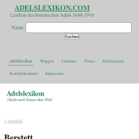
ADELSLEXIKON.COM
Lexikon des historischen Adels 1648-1918
Name:
Adelslexikon
Wappen
Literatur
Neues
Datenschutz
Kontaktformular
Impressum
Adelslexikon
(
Suche nach Namen ohne Titel
)
« zurück
Berstett