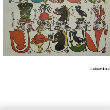
© adelslexikon.