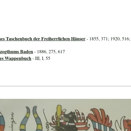
hes Taschenbuch der Freiherrlichen Häuser
- 1855, 371; 1920, 516;
rzogthums Baden
- 1886, 275, 617
ines Wappenbuch
- III, I, 55