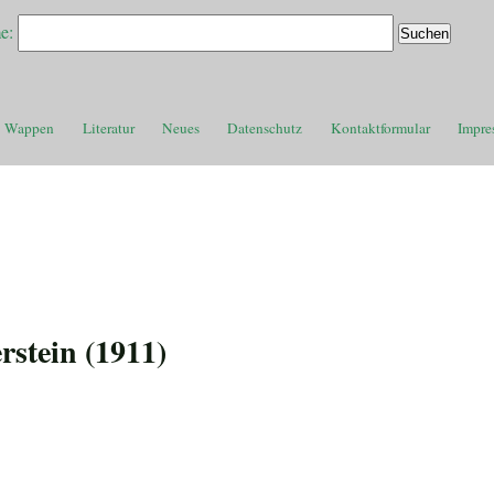
e:
Wappen
Literatur
Neues
Datenschutz
Kontaktformular
Impre
rstein (1911)